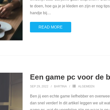
te doen, hoe ga je je kleden en zijn er nog tip
handje bij
…
READ MORE
Een game pc voor de b
SEP 29, 2022
BARTINA
ALGEMEEN
Ben jij een echte game liefhebber en overwee
dan snel verder! In dit artikel leggen we uit w
game pc, wat de voordelen zijn en waar je op 