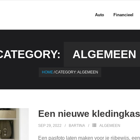
Auto
Financieel
CATEGORY:
ALGEMEEN
HOME
/
CATEGORY:
ALGEMEEN
Een nieuwe kledingkas
SEP 29, 2022
BARTINA
ALGEMEEN
Een pasfoto laten maken voor je rijbewijs, een