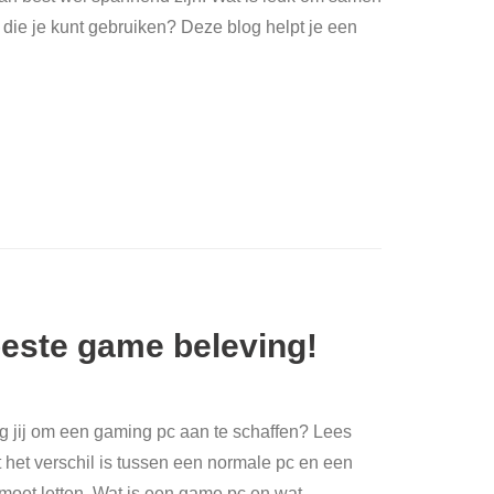
s die je kunt gebruiken? Deze blog helpt je een
este game beleving!
g jij om een gaming pc aan te schaffen? Lees
at het verschil is tussen een normale pc en een
moet letten. Wat is een game pc en wat
…