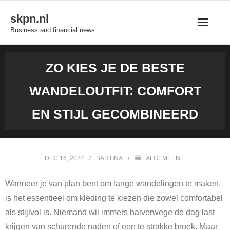
Skip
skpn.nl
to
Business and financial news
content
ZO KIES JE DE BESTE
WANDELOUTFIT: COMFORT
EN STIJL GECOMBINEERD
DEC 16, 2024
BARTINA
ALGEMEEN
Wanneer je van plan bent om lange wandelingen te maken,
is het essentieel om kleding te kiezen die zowel comfortabel
als stijlvol is. Niemand wil immers halverwege de dag last
krijgen van schurende naden of een te strakke broek. Maar