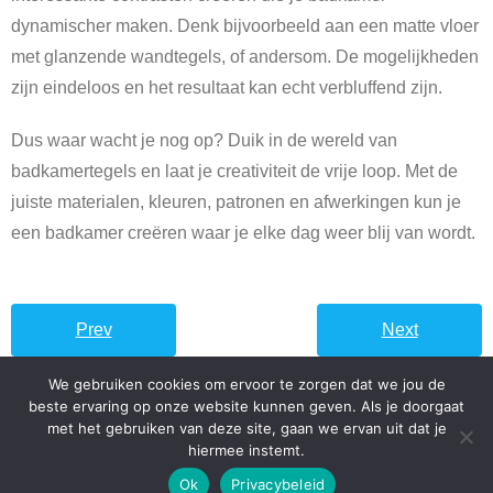
dynamischer maken. Denk bijvoorbeeld aan een matte vloer
met glanzende wandtegels, of andersom. De mogelijkheden
zijn eindeloos en het resultaat kan echt verbluffend zijn.
Dus waar wacht je nog op? Duik in de wereld van
badkamertegels en laat je creativiteit de vrije loop. Met de
juiste materialen, kleuren, patronen en afwerkingen kun je
een badkamer creëren waar je elke dag weer blij van wordt.
Prev
Next
We gebruiken cookies om ervoor te zorgen dat we jou de
beste ervaring op onze website kunnen geven. Als je doorgaat
met het gebruiken van deze site, gaan we ervan uit dat je
hiermee instemt.
Developed by
Shuttle Themes
. Powered by
WordPress
.
Ok
Privacybeleid