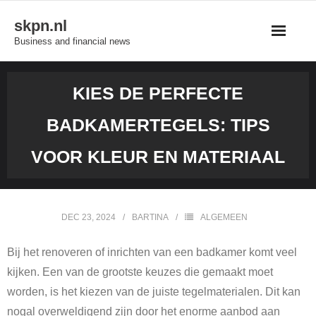
Skip
skpn.nl
to
Business and financial news
content
KIES DE PERFECTE
BADKAMERTEGELS: TIPS
VOOR KLEUR EN MATERIAAL
DEC 23, 2024
BARTINA
ALGEMEEN
Bij het renoveren of inrichten van een badkamer komt veel
kijken. Een van de grootste keuzes die gemaakt moet
worden, is het kiezen van de juiste tegelmaterialen. Dit kan
nogal overweldigend zijn door het enorme aanbod aan