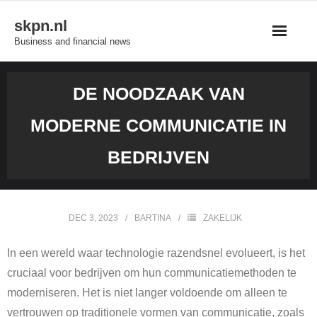
Skip
skpn.nl
to
Business and financial news
content
DE NOODZAAK VAN
MODERNE COMMUNICATIE IN
BEDRIJVEN
DEC 3, 2023
BARTINA
ZAKELIJK
In een wereld waar technologie razendsnel evolueert, is het
cruciaal voor bedrijven om hun communicatiemethoden te
moderniseren. Het is niet langer voldoende om alleen te
vertrouwen op traditionele vormen van communicatie, zoals